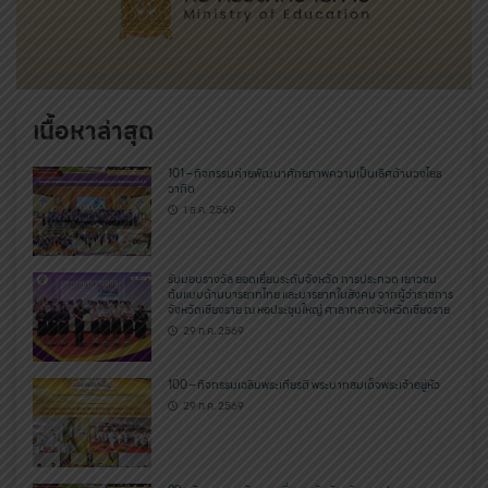
เนื้อหาล่าสุด
101 – กิจกรรมค่ายพัฒนาศักยภาพความเป็นเลิศด้านวงโยธ
วาทิต
1 ส.ค. 2569
รับมอบรางวัล ยอดเยี่ยมระดับจังหวัด การประกวด เยาวชน
ต้นแบบด้านมารยาทไทย และมารยาทในสังคม จากผู้ว่าราชการ
จังหวัดเชียงราย ณ หอประชุมใหญ่ ศาลากลางจังหวัดเชียงราย
29 ก.ค. 2569
100 – กิจกรรมเฉลิมพระเกียรติ พระบาทสมเด็จพระเจ้าอยู่หัว
29 ก.ค. 2569