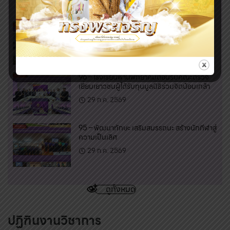
29 ก.ค. 2569
97 – พานพิทยาคมพานักเรียนเปิดโลกแห่ง
วิทยาศาสตร์ และคณิตศาสตร์
29 ก.ค. 2569
96 – โรงเรียนพานพิทยาคมต้อนรับคณะตรวจ
เยี่ยมเยาวชนผู้ได้รับทุนมูลนิธิร่วมจิตน้อมเกล้า
29 ก.ค. 2569
95 – พัฒนาทักษะ เสริมสมรรถนะ สร้างนักกีฬาสู่
ความเป็นเลิศ
29 ก.ค. 2569
ดูทั้งหมด
ปฏิฑินงานวิชาการ