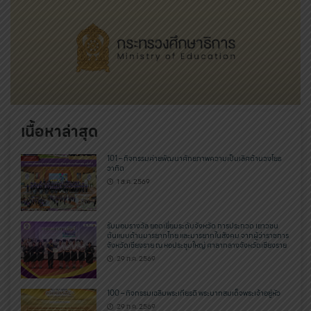
เนื้อหาล่าสุด
101 – กิจกรรมค่ายพัฒนาศักยภาพความเป็นเลิศด้านวงโยธ
วาทิต
1 ส.ค. 2569
รับมอบรางวัล ยอดเยี่ยมระดับจังหวัด การประกวด เยาวชน
ต้นแบบด้านมารยาทไทย และมารยาทในสังคม จากผู้ว่าราชการ
จังหวัดเชียงราย ณ หอประชุมใหญ่ ศาลากลางจังหวัดเชียงราย
29 ก.ค. 2569
100 – กิจกรรมเฉลิมพระเกียรติ พระบาทสมเด็จพระเจ้าอยู่หัว
29 ก.ค. 2569