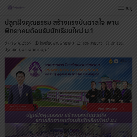
Skip
เมนู
to
content
ปลูกฝังคุณธรรม สร้างแรงบันดาลใจ พาน
พิทยาคมต้อนรับนักเรียนใหม่ ม.1
11 พ.ค. 2569
โรงเรียนพานพิทยาคม
จดหมายข่าว
นักเรียน
,
ปฐมนิเทศ
,
พานพิทยาคม
,
ม.1