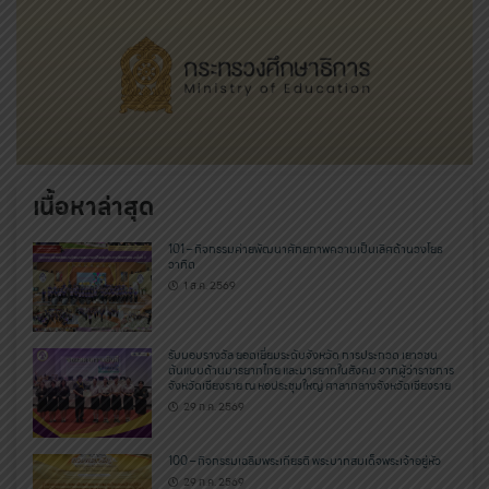
เนื้อหาล่าสุด
101 – กิจกรรมค่ายพัฒนาศักยภาพความเป็นเลิศด้านวงโยธ
วาทิต
1 ส.ค. 2569
รับมอบรางวัล ยอดเยี่ยมระดับจังหวัด การประกวด เยาวชน
ต้นแบบด้านมารยาทไทย และมารยาทในสังคม จากผู้ว่าราชการ
จังหวัดเชียงราย ณ หอประชุมใหญ่ ศาลากลางจังหวัดเชียงราย
29 ก.ค. 2569
100 – กิจกรรมเฉลิมพระเกียรติ พระบาทสมเด็จพระเจ้าอยู่หัว
29 ก.ค. 2569