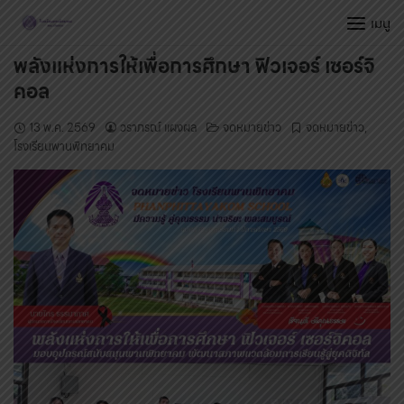
Skip
เมนู
to
content
พลังแห่งการให้เพื่อการศึกษา ฟิวเจอร์ เซอร์จิ
คอล
13 พ.ค. 2569
วราภรณ์ แผงผล
จดหมายข่าว
จดหมายข่าว
,
โรงเรียนพานพิทยาคม