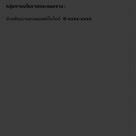
กลุ่มงานนโยบายและแผนงาน :
ฝ่ายพัฒนาและเผยแพร่เว็บไซต์ :
0-xxxx-xxxx