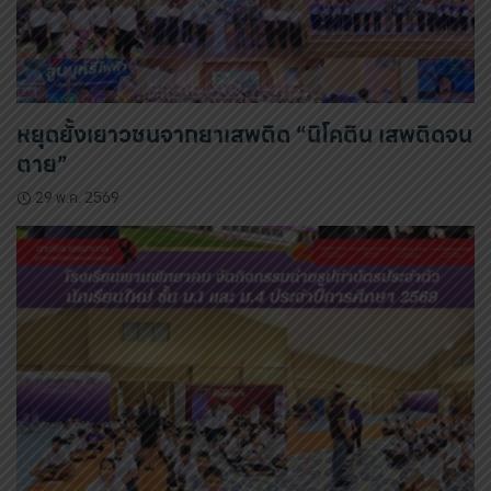
หยุดยั้งเยาวชนจากยาเสพติด “นิโคติน เสพติดจน
ตาย”
29 พ.ค. 2569