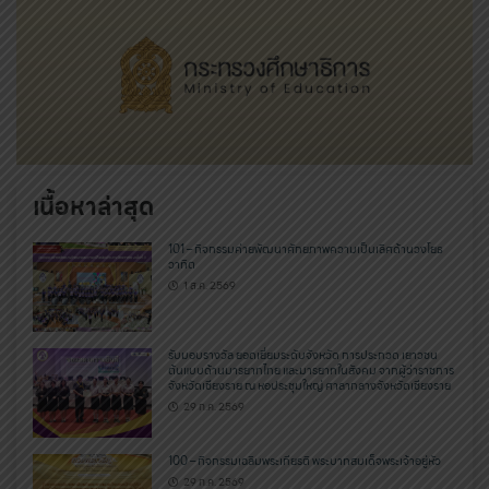
เนื้อหาล่าสุด
101 – กิจกรรมค่ายพัฒนาศักยภาพความเป็นเลิศด้านวงโยธ
วาทิต
1 ส.ค. 2569
รับมอบรางวัล ยอดเยี่ยมระดับจังหวัด การประกวด เยาวชน
ต้นแบบด้านมารยาทไทย และมารยาทในสังคม จากผู้ว่าราชการ
จังหวัดเชียงราย ณ หอประชุมใหญ่ ศาลากลางจังหวัดเชียงราย
29 ก.ค. 2569
100 – กิจกรรมเฉลิมพระเกียรติ พระบาทสมเด็จพระเจ้าอยู่หัว
29 ก.ค. 2569