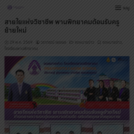
Skip
เมนู
to
content
สายใยแห่งวิชาชีพ พานพิทยาคมต้อนรับครู
ย้ายใหม่
29 พ.ค. 2569
วราภรณ์ แผงผล
จดหมายข่าว
จดหมายข่าว
,
โรงเรียนพานพิทยาคม